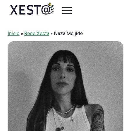
Skip
to
content
Inicio
»
Rede Xesta
» Naza Meijide