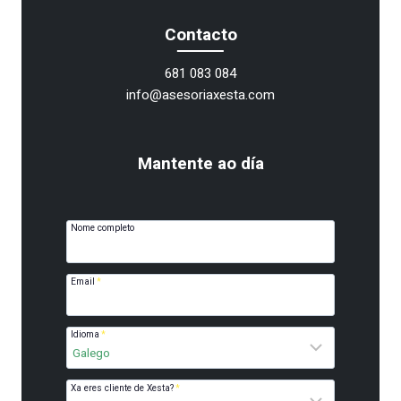
Contacto
681 083 084
info@asesoriaxesta.com
Mantente ao día
Nome completo
Email
*
Idioma
*
Xa eres cliente de Xesta?
*