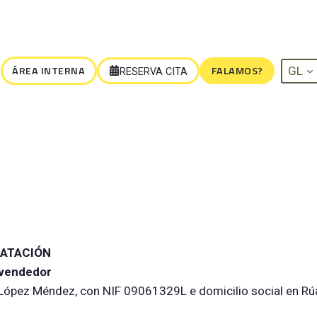
GL
FALAMOS?
ÁREA INTERNA
RESERVA CITA
RATACIÓN
/ vendedor
ria López Méndez, con NIF 09061329L e domicilio social en 