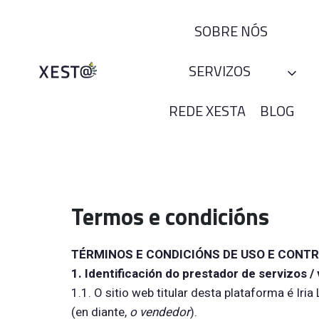
Skip
to
SOBRE NÓS
content
SERVIZOS
REDE XESTA
BLOG
Termos e condicións
TÉRMINOS E CONDICIÓNS DE USO E CONT
1. Identificación do prestador de servizos 
1.1. O sitio web titular desta plataforma é I
(en diante,
o vendedor
).