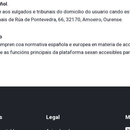
ñol
.
e aos xulgados e tribunais do domicilio do usuario cando e
ais de Rúa de Pontevedra, 66, 32170, Amoeiro, Ourense.
o
cumpren coa normativa española e europea en materia de acces
 as funcións principais da plataforma sexan accesibles par
s
Legal
M
No