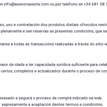
 en info@asesoriaxesta.com ou por teléfono en +34 681 08 
o, uso e contratación dos produtos dixitais ofrecidos neste
a plenamente e sen reservas as presentes condicións, que s
aranse a todas as transaccións realizadas a través do sitio 
aior de idade e ter capacidade xurídica suficiente para cele
s certos, completos e actualizados durante o proceso de c
 desexado e seguirá o proceso de compra indicado na web.
ar expresamente a aceptación destes termos e condicións.