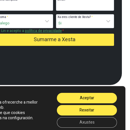
ioma
*
Xa eres cliente de Xesta?
*
Lin e acepto a
política de privacidade
*
Sumarme a Xesta
Aceptar
a ofrecerche a mellor
eb.
Rexeitar
e que cookies
s na configuración.
Axustes